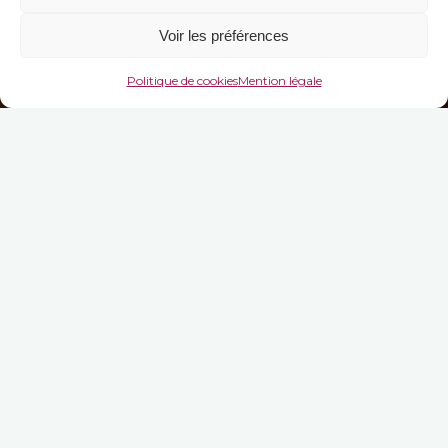
Voir les préférences
Politique de cookies
Mention légale
Restaurez-vous !
Samedi et Dimanche, venez vous restaurer auprès de
l’association des étudiants en BTS du Lycée des Métiers de
l’Hôtellerie et de la Restauration JBS Chardin de Gérardmer.
Croque-monsieur, pâtés lorrains, crêpes… seront proposés
tout au long de ces 2 journées par les élèves du Lycée
Chardin. Les bénéfices des ventes serviront à financer les
différents projets de cette association.